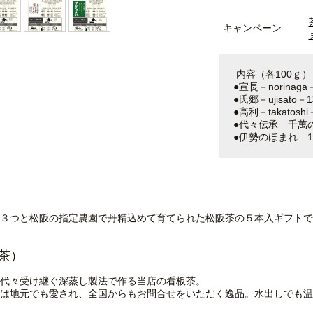
キャンペーン
内容（各100ｇ）
●宣長－norina
●氏郷－ujisat
●高利－takato
●代々伝承 千萬
●伊勢のほまれ 
３つと松阪の指定農園で丹精込めて育てられた松阪茶の５本入ギフトで
茶）
代々受け継ぐ深蒸し製法で作る当店の看板茶。
は地元でも愛され、全国からもお問合せをいただく逸品。水出しでも温