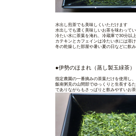
水出し煎茶でも美味しくいただけます
水出しでも濃く美味しいお茶を味わってい
冷たい水に茶葉を淹れ、冷蔵庫で30分以
カテキンとカフェインは冷たい水には溶け
冬の乾燥した部屋や暑い夏の日などに飲み
●伊勢のほまれ
（蒸し製玉緑茶）
指定農園の一番摘みの茶葉だけを使用し、
飯南粥見の山間部でゆっくりと生長するた
でありながらもさっぱりと飲みやすいお茶