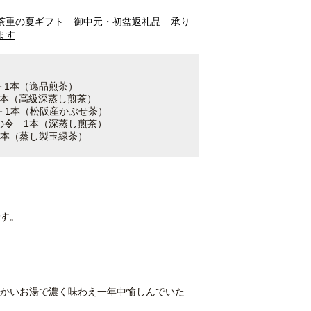
茶重の夏ギフト 御中元・初盆返礼品 承り
ます
ga－1本（逸品煎茶）
o－1本（高級深蒸し煎茶）
shi－1本（松阪産かぶせ茶）
の令 1本（深蒸し煎茶）
1本（蒸し製玉緑茶）
す。
かいお湯で濃く味わえ一年中愉しんでいた