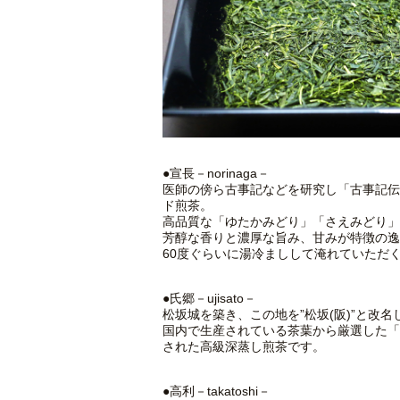
●宣長－norinaga－
医師の傍ら古事記などを研究し「古事記伝
ド煎茶。
高品質な「ゆたかみどり」「さえみどり」
芳醇な香りと濃厚な旨み、甘みが特徴の逸
60度ぐらいに湯冷ましして淹れていただ
●氏郷－ujisato－
松坂城を築き、この地を”松坂(阪)”と改
国内で生産されている茶葉から厳選した「
された高級深蒸し煎茶です。
●高利－takatoshi－