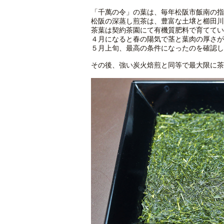
「千萬の令」の葉は、毎年松阪市飯南の指
松阪の深蒸し煎茶は、豊富な土壌と櫛田川
茶葉は契約茶園にて有機質肥料で育ててい
４月になると春の陽気で茎と葉肉の厚さが
５月上旬、最高の条件になったのを確認し
その後、強い炭火焙煎と同等で最大限に茶