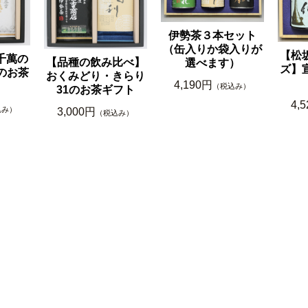
伊勢茶３本セット
（缶入りか袋入りが
【松
千萬の
【品種の飲み比べ】
選べます）
ズ】
のお茶
おくみどり・きらり
4,190円
（税込み）
31のお茶ギフト
4,
込み）
3,000円
（税込み）