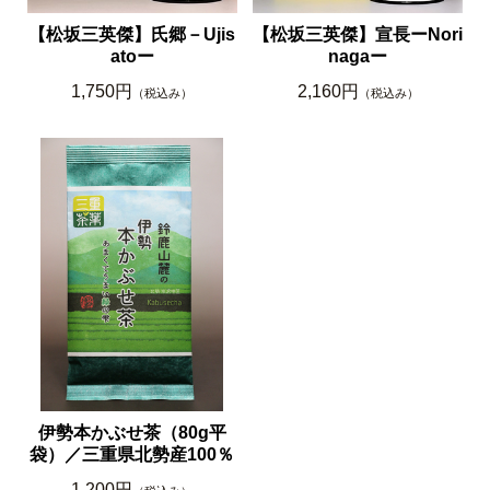
【松坂三英傑】氏郷－Ujis
【松坂三英傑】宣長ーNori
atoー
nagaー
1,750円
2,160円
（税込み）
（税込み）
伊勢本かぶせ茶（80g平
袋）／三重県北勢産100％
1,200円