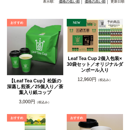
表示順:
価格の低い順
価格の高い順
更新日順
Leaf Tea Cup 2個入包装×
30袋セット／オリジナルダ
ンボール入り
12,960円
（税込み）
【Leaf Tea Cup】松阪の
深蒸し煎茶／25個入り／茶
葉入り紙コップ
3,000円
（税込み）